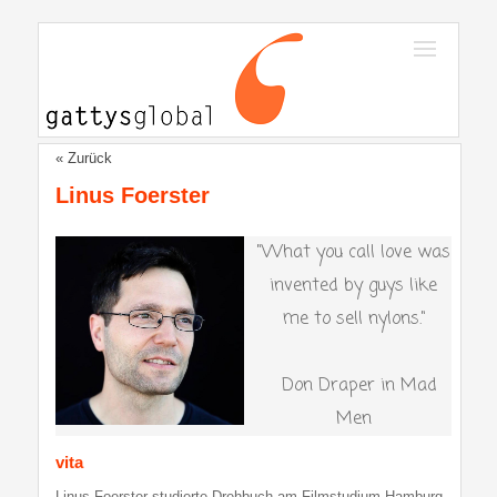
« Zurück
Linus Foerster
"What you call love was
invented by guys like
me to sell nylons."
Don Draper in Mad
Men
vita
Linus Foerster studierte Drehbuch am Filmstudium Hamburg