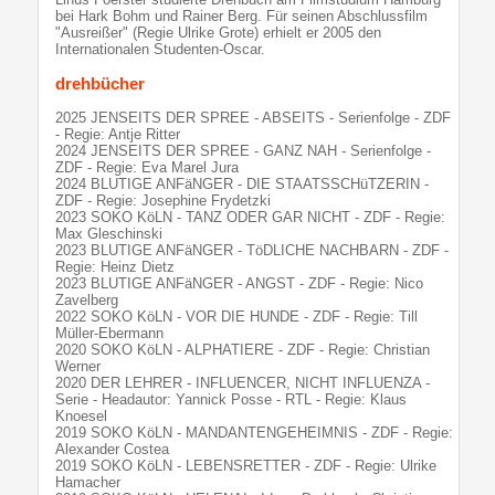
bei Hark Bohm und Rainer Berg. Für seinen Abschlussfilm
"Ausreißer" (Regie Ulrike Grote) erhielt er 2005 den
Internationalen Studenten-Oscar.
drehbücher
2025 JENSEITS DER SPREE - ABSEITS - Serienfolge - ZDF
- Regie: Antje Ritter
2024 JENSEITS DER SPREE - GANZ NAH - Serienfolge -
ZDF - Regie: Eva Marel Jura
2024 BLUTIGE ANFäNGER - DIE STAATSSCHüTZERIN -
ZDF - Regie: Josephine Frydetzki
2023 SOKO KöLN - TANZ ODER GAR NICHT - ZDF - Regie:
Max Gleschinski
2023 BLUTIGE ANFäNGER - TöDLICHE NACHBARN - ZDF -
Regie: Heinz Dietz
2023 BLUTIGE ANFäNGER - ANGST - ZDF - Regie: Nico
Zavelberg
2022 SOKO KöLN - VOR DIE HUNDE - ZDF - Regie: Till
Müller-Ebermann
2020 SOKO KöLN - ALPHATIERE - ZDF - Regie: Christian
Werner
2020 DER LEHRER - INFLUENCER, NICHT INFLUENZA -
Serie - Headautor: Yannick Posse - RTL - Regie: Klaus
Knoesel
2019 SOKO KöLN - MANDANTENGEHEIMNIS - ZDF - Regie:
Alexander Costea
2019 SOKO KöLN - LEBENSRETTER - ZDF - Regie: Ulrike
Hamacher