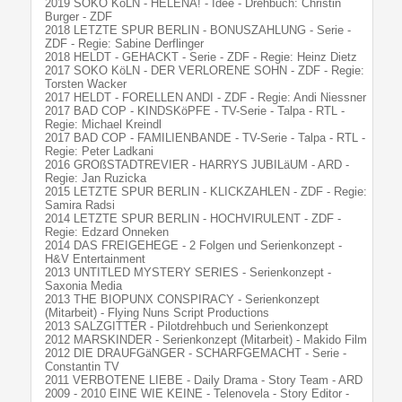
2019 SOKO KöLN - HELENA! - Idee - Drehbuch: Christin
Burger - ZDF
2018 LETZTE SPUR BERLIN - BONUSZAHLUNG - Serie -
ZDF - Regie: Sabine Derflinger
2018 HELDT - GEHACKT - Serie - ZDF - Regie: Heinz Dietz
2017 SOKO KöLN - DER VERLORENE SOHN - ZDF - Regie:
Torsten Wacker
2017 HELDT - FORELLEN ANDI - ZDF - Regie: Andi Niessner
2017 BAD COP - KINDSKöPFE - TV-Serie - Talpa - RTL -
Regie: Michael Kreindl
2017 BAD COP - FAMILIENBANDE - TV-Serie - Talpa - RTL -
Regie: Peter Ladkani
2016 GROßSTADTREVIER - HARRYS JUBILäUM - ARD -
Regie: Jan Ruzicka
2015 LETZTE SPUR BERLIN - KLICKZAHLEN - ZDF - Regie:
Samira Radsi
2014 LETZTE SPUR BERLIN - HOCHVIRULENT - ZDF -
Regie: Edzard Onneken
2014 DAS FREIGEHEGE - 2 Folgen und Serienkonzept -
H&V Entertainment
2013 UNTITLED MYSTERY SERIES - Serienkonzept -
Saxonia Media
2013 THE BIOPUNX CONSPIRACY - Serienkonzept
(Mitarbeit) - Flying Nuns Script Productions
2013 SALZGITTER - Pilotdrehbuch und Serienkonzept
2012 MARSKINDER - Serienkonzept (Mitarbeit) - Makido Film
2012 DIE DRAUFGäNGER - SCHARFGEMACHT - Serie -
Constantin TV
2011 VERBOTENE LIEBE - Daily Drama - Story Team - ARD
2009 - 2010 EINE WIE KEINE - Telenovela - Story Editor -