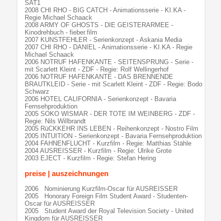
SAT1
2008 CHI RHO - BIG CATCH - Animationsserie - KI.KA -
Regie Michael Schaack
2008 ARMY OF GHOSTS - DIE GEISTERARMEE -
Kinodrehbuch - fieber.film
2007 KUNSTFEHLER - Serienkonzept - Askania Media
2007 CHI RHO - DANIEL - Animationsserie - KI.KA - Regie
Michael Schaack
2006 NOTRUF HAFENKANTE - SEITENSPRUNG - Serie -
mit Scarlett Kleint - ZDF - Regie: Rolf Wellingerhof
2006 NOTRUF HAFENKANTE - DAS BRENNENDE
BRAUTKLEID - Serie - mit Scarlett Kleint - ZDF - Regie: Bodo
Schwarz
2006 HOTEL CALIFORNIA - Serienkonzept - Bavaria
Fernsehproduktion
2005 SOKO WISMAR - DER TOTE IM WEINBERG - ZDF -
Regie: Nils Willbrandt
2005 RüCKKEHR INS LEBEN - Reihenkonzept - Nostro Film
2005 INTUITION - Serienkonzept - Bavaria Fernsehproduktion
2004 FAHNENFLUCHT - Kurzfilm - Regie: Matthias Stähle
2004 AUSREISSER - Kurzfilm - Regie: Ulrike Grote
2003 EJECT - Kurzfilm - Regie: Stefan Hering
preise | auszeichnungen
2006 Nominierung Kurzfilm-Oscar für AUSREISSER
2005 Honorary Foreign Film Student Award - Studenten-
Oscar für AUSREISSER
2005 Student Award der Royal Television Society - United
Kingdom für AUSREISSER