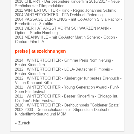
2016 CHERRY - Der besondere Kinderfilm 2016/2017 - Neue
Schönhauser Filmproduktion
2011 WINTERTOCHTER - Kino - Regie: Johannes Schmid
2004 WINTERTOCHTER - FFA Drehbuchförderung
2004 PASSAGE DER VENUS - mit Co-Autorin Silvia Rachor -
Bearbeitung - Zutafilm
2001 WER HAT ANGST VOR'M SCHWARZEN MANN -
Option - Studio Hamburg
2001 MEANWHILE - mit Co-Autor Martin Schenk - Option -
Capture Film L.A.
preise | auszeichnungen
2014 WINTERTOCHTER - Grimme Preis Nominierung -
Bester Kinderfilm
2012 WINTERTOCHTER - LOLA-Deutscher Filmpreis -
Bester Kinderfilm
2012 WINTERTOCHTER - Kindertiger für bestes Drehbuch -
Vision Kino und KiKa
2011 WINTERTOCHTER - Young Generation Award - Fünf-
Seen-Filmfestival
2011 WINTERTOCHTER - Bester Kinderfilm - Chicago Int.
Children's Film Festival
2010 WINTERTOCHTER - Drehbuchpreis "Goldener Spatz"
2002-2003 Drehbuchakademie - Stipendium Deutsche
Kinderfilmförderung und MDM
« Zurück