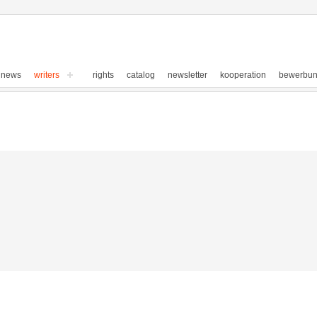
news
writers
rights
catalog
newsletter
kooperation
bewerbu