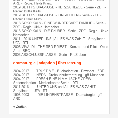
ARD - Regie: Heidi Kranz
2019 BETTYS DIAGNOSE - HERZSCHLäGE - Serie - ZDF -
Regie: Britta Keils
2019 BETTYS DIAGNOSE - EINSICHTEN - Serie - ZDF -
Regie: Oliver Muth
2018 SOKO KöLN - EINE WUNDERBARE FAMILIE - Serie -
ZDF - Regie: Ulrike Hamacher
2018 SOKO KöLN - DIE RäUBER - Serie - ZDF - Regie: Ulrike
Hamacher
2011 - 2016 UNTER UNS | ALLES WAS ZäHLT - Storylinerin -
UFA - RTL
2003 VIVALDI - THE RED PRIEST - Konzept und Pilot - Opus
Arte - BBC
2003 ABSCHLUSSKLASSE - Serie - ProSieben
dramaturgie | adaption | übersetzung
2004-2017 TRUST ME - Buchadaption - Rowboat - ZDF
2004-2017 NEDA - Drehbuchübersetzung - gff München
2004-2017 FRESH-EINE HIMMLISCHE CREW -
Serienadaption - Medienkontor Berlin - RTL
2011-2016 UNTER UNS und ALLES WAS ZÄHLT -
Storylinerin - UFA - RTL
1998-2003 DIE LINDENSTRASSE - Dramaturgie - gff -
ARD
« Zurück