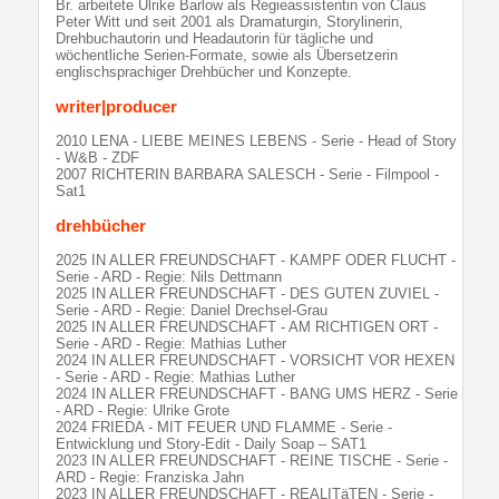
Br. arbeitete Ulrike Barlow als Regieassistentin von Claus
Peter Witt und seit 2001 als Dramaturgin, Storylinerin,
Drehbuchautorin und Headautorin für tägliche und
wöchentliche Serien-Formate, sowie als Übersetzerin
englischsprachiger Drehbücher und Konzepte.
writer|producer
2010 LENA - LIEBE MEINES LEBENS - Serie - Head of Story
- W&B - ZDF
2007 RICHTERIN BARBARA SALESCH - Serie - Filmpool -
Sat1
drehbücher
2025 IN ALLER FREUNDSCHAFT - KAMPF ODER FLUCHT -
Serie - ARD - Regie: Nils Dettmann
2025 IN ALLER FREUNDSCHAFT - DES GUTEN ZUVIEL -
Serie - ARD - Regie: Daniel Drechsel-Grau
2025 IN ALLER FREUNDSCHAFT - AM RICHTIGEN ORT -
Serie - ARD - Regie: Mathias Luther
2024 IN ALLER FREUNDSCHAFT - VORSICHT VOR HEXEN
- Serie - ARD - Regie: Mathias Luther
2024 IN ALLER FREUNDSCHAFT - BANG UMS HERZ - Serie
- ARD - Regie: Ulrike Grote
2024 FRIEDA - MIT FEUER UND FLAMME - Serie -
Entwicklung und Story-Edit - Daily Soap – SAT1
2023 IN ALLER FREUNDSCHAFT - REINE TISCHE - Serie -
ARD - Regie: Franziska Jahn
2023 IN ALLER FREUNDSCHAFT - REALITäTEN - Serie -