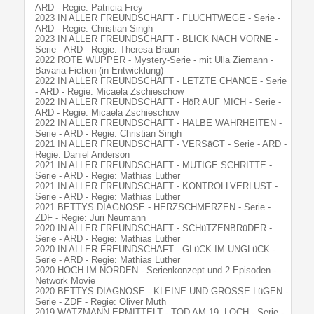
ARD - Regie: Patricia Frey
2023 IN ALLER FREUNDSCHAFT - FLUCHTWEGE - Serie -
ARD - Regie: Christian Singh
2023 IN ALLER FREUNDSCHAFT - BLICK NACH VORNE -
Serie - ARD - Regie: Theresa Braun
2022 ROTE WUPPER - Mystery-Serie - mit Ulla Ziemann -
Bavaria Fiction (in Entwicklung)
2022 IN ALLER FREUNDSCHAFT - LETZTE CHANCE - Serie
- ARD - Regie: Micaela Zschieschow
2022 IN ALLER FREUNDSCHAFT - HöR AUF MICH - Serie -
ARD - Regie: Micaela Zschieschow
2022 IN ALLER FREUNDSCHAFT - HALBE WAHRHEITEN -
Serie - ARD - Regie: Christian Singh
2021 IN ALLER FREUNDSCHAFT - VERSäGT - Serie - ARD -
Regie: Daniel Anderson
2021 IN ALLER FREUNDSCHAFT - MUTIGE SCHRITTE -
Serie - ARD - Regie: Mathias Luther
2021 IN ALLER FREUNDSCHAFT - KONTROLLVERLUST -
Serie - ARD - Regie: Mathias Luther
2021 BETTYS DIAGNOSE - HERZSCHMERZEN - Serie -
ZDF - Regie: Juri Neumann
2020 IN ALLER FREUNDSCHAFT - SCHüTZENBRüDER -
Serie - ARD - Regie: Mathias Luther
2020 IN ALLER FREUNDSCHAFT - GLüCK IM UNGLüCK -
Serie - ARD - Regie: Mathias Luther
2020 HOCH IM NORDEN - Serienkonzept und 2 Episoden -
Network Movie
2020 BETTYS DIAGNOSE - KLEINE UND GROSSE LüGEN -
Serie - ZDF - Regie: Oliver Muth
2019 WATZMANN ERMITTELT - TOD AM 19. LOCH - Serie -