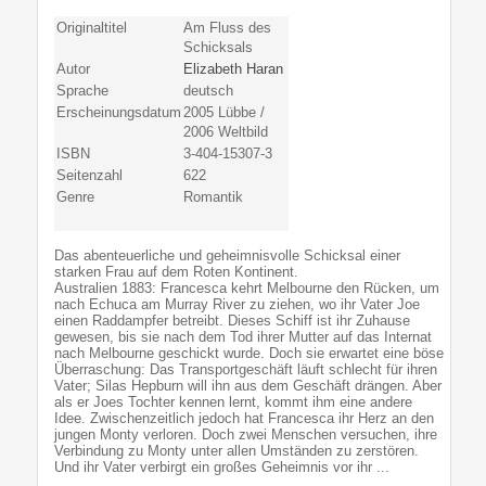
Originaltitel
Am Fluss des
Schicksals
Autor
Elizabeth Haran
Sprache
deutsch
Erscheinungsdatum
2005 Lübbe /
2006 Weltbild
ISBN
3-404-15307-3
Seitenzahl
622
Genre
Romantik
Das abenteuerliche und geheimnisvolle Schicksal einer
starken Frau auf dem Roten Kontinent.
Australien 1883: Francesca kehrt Melbourne den Rücken, um
nach Echuca am Murray River zu ziehen, wo ihr Vater Joe
einen Raddampfer betreibt. Dieses Schiff ist ihr Zuhause
gewesen, bis sie nach dem Tod ihrer Mutter auf das Internat
nach Melbourne geschickt wurde. Doch sie erwartet eine böse
Überraschung: Das Transportgeschäft läuft schlecht für ihren
Vater; Silas Hepburn will ihn aus dem Geschäft drängen. Aber
als er Joes Tochter kennen lernt, kommt ihm eine andere
Idee. Zwischenzeitlich jedoch hat Francesca ihr Herz an den
jungen Monty verloren. Doch zwei Menschen versuchen, ihre
Verbindung zu Monty unter allen Umständen zu zerstören.
Und ihr Vater verbirgt ein großes Geheimnis vor ihr ...