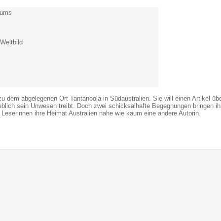
aums
Weltbild
 zu dem abgelegenen Ort Tantanoola in Südaustralien. Sie will einen Artikel üb
eblich sein Unwesen treibt. Doch zwei schicksalhafte Begegnungen bringen ihr
n Leserinnen ihre Heimat Australien nahe wie kaum eine andere Autorin.