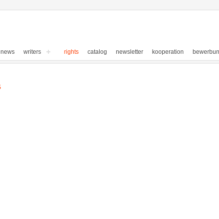
news
writers
rights
catalog
newsletter
kooperation
bewerbu
s