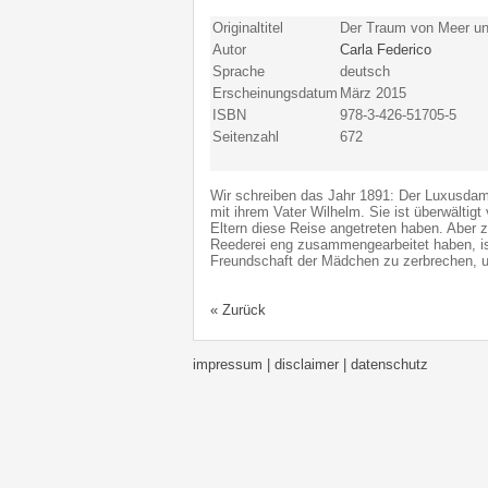
Originaltitel
Der Traum von Meer u
Autor
Carla Federico
Sprache
deutsch
Erscheinungsdatum
März 2015
ISBN
978-3-426-51705-5
Seitenzahl
672
Wir schreiben das Jahr 1891: Der Luxusdampf
mit ihrem Vater Wilhelm. Sie ist überwältig
Eltern diese Reise angetreten haben. Aber z
Reederei eng zusammengearbeitet haben, ist
Freundschaft der Mädchen zu zerbrechen, un
« Zurück
impressum | disclaimer
| datenschutz