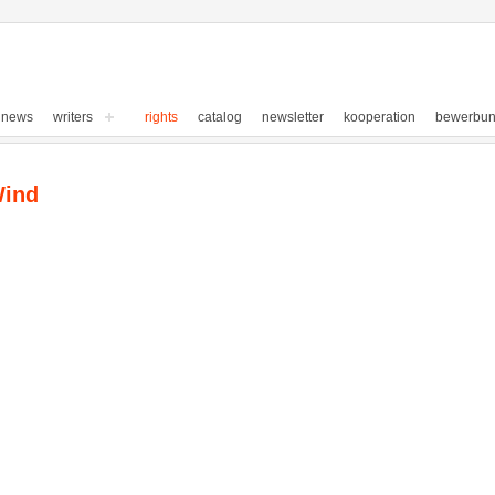
news
writers
rights
catalog
newsletter
kooperation
bewerbu
Wind