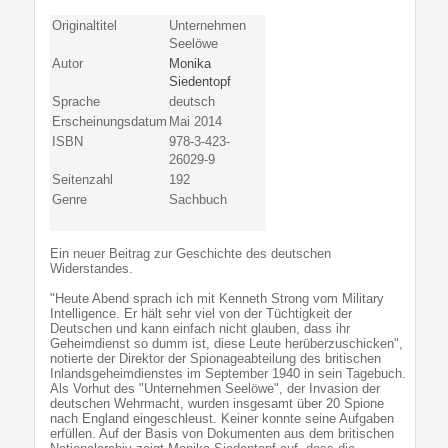
Originaltitel
Unternehmen
Seelöwe
Autor
Monika
Siedentopf
Sprache
deutsch
Erscheinungsdatum
Mai 2014
ISBN
978-3-423-
26029-9
Seitenzahl
192
Genre
Sachbuch
Ein neuer Beitrag zur Geschichte des deutschen
Widerstandes.
"Heute Abend sprach ich mit Kenneth Strong vom Military
Intelligence. Er hält sehr viel von der Tüchtigkeit der
Deutschen und kann einfach nicht glauben, dass ihr
Geheimdienst so dumm ist, diese Leute herüberzuschicken",
notierte der Direktor der Spionageabteilung des britischen
Inlandsgeheimdienstes im September 1940 in sein Tagebuch.
Als Vorhut des "Unternehmen Seelöwe", der Invasion der
deutschen Wehrmacht, wurden insgesamt über 20 Spione
nach England eingeschleust. Keiner konnte seine Aufgaben
erfüllen. Auf der Basis von Dokumenten aus dem britischen