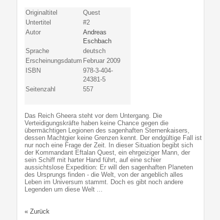
Originaltitel
Quest
Untertitel
#2
Autor
Andreas
Eschbach
Sprache
deutsch
Erscheinungsdatum
Februar 2009
ISBN
978-3-404-
24381-5
Seitenzahl
557
Das Reich Gheera steht vor dem Untergang. Die
Verteidigungskräfte haben keine Chance gegen die
übermächtigen Legionen des sagenhaften Sternenkaisers,
dessen Machtgier keine Grenzen kennt. Der endgültige Fall ist
nur noch eine Frage der Zeit. In dieser Situation begibt sich
der Kommandant Eftalan Quest, ein ehrgeiziger Mann, der
sein Schiff mit harter Hand führt, auf eine schier
aussichtslose Expedition: Er will den sagenhaften Planeten
des Ursprungs finden - die Welt, von der angeblich alles
Leben im Universum stammt. Doch es gibt noch andere
Legenden um diese Welt ...
« Zurück