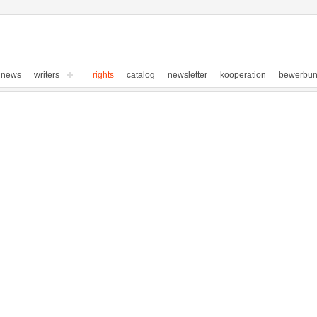
news
writers
rights
catalog
newsletter
kooperation
bewerbu