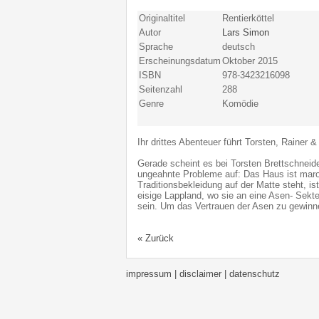
Originaltitel
Rentierköttel
Autor
Lars Simon
Sprache
deutsch
Erscheinungsdatum
Oktober 2015
ISBN
978-3423216098
Seitenzahl
288
Genre
Komödie
Ihr drittes Abenteuer führt Torsten, Rainer 
Gerade scheint es bei Torsten Brettschneide
ungeahnte Probleme auf: Das Haus ist maro
Traditionsbekleidung auf der Matte steht, i
eisige Lappland, wo sie an eine Asen- Sekte
sein. Um das Vertrauen der Asen zu gewinne
« Zurück
impressum | disclaimer
| datenschutz