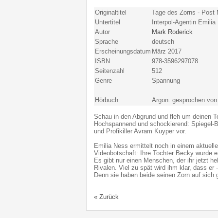
Originaltitel
Tage des Zorns - Post
Untertitel
Interpol-Agentin Emilia
Autor
Mark Roderick
Sprache
deutsch
Erscheinungsdatum
März 2017
ISBN
978-3596297078
Seitenzahl
512
Genre
Spannung
Hörbuch
Argon: gesprochen von
Schau in den Abgrund und fleh um deinen T
Hochspannend und schockierend: Spiegel-Bes
und Profikiller Avram Kuyper vor.
Emilia Ness ermittelt noch in einem aktuelle
Videobotschaft: Ihre Tochter Becky wurde en
Es gibt nur einen Menschen, der ihr jetzt h
Rivalen. Viel zu spät wird ihm klar, dass er -
Denn sie haben beide seinen Zorn auf sich
« Zurück