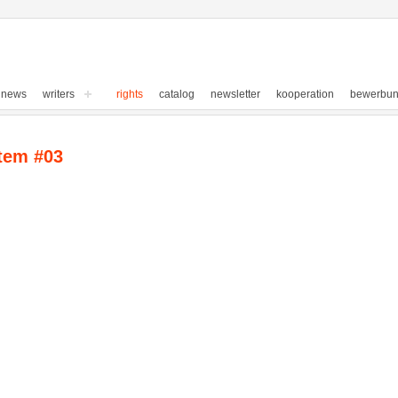
news
writers
rights
catalog
newsletter
kooperation
bewerbu
tem #03