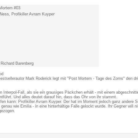
 Mortem #03
 Ness, Profikiller Avram Kuyper
 Richard Barenberg
od
tsellerautor Mark Roderick legt mit "Post Mortem - Tage des Zorns" den dri
n Interpol-Fall, als sie ein grausiges Päckchen erhält - mit einem abgeschnitt
tführt. Und alles deutet darauf hin, dass das Ohr von ihr stammt.
elfen kann: Profikiller Avram Kuyper. Der hat im Moment jedoch ganz andere So
 genau wie Emilia - in eine hinterhältige Falle gelockt wurde. Ihr Gegner will ni
 gezogen.