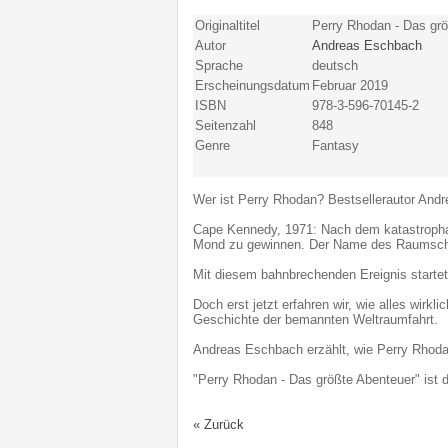
Originaltitel
Perry Rhodan - Das gr
Autor
Andreas Eschbach
Sprache
deutsch
Erscheinungsdatum
Februar 2019
ISBN
978-3-596-70145-2
Seitenzahl
848
Genre
Fantasy
Wer ist Perry Rhodan? Bestsellerautor And
Cape Kennedy, 1971: Nach dem katastrophal
Mond zu gewinnen. Der Name des Raumschi
Mit diesem bahnbrechenden Ereignis startet
Doch erst jetzt erfahren wir, wie alles wir
Geschichte der bemannten Weltraumfahrt.
Andreas Eschbach erzählt, wie Perry Rhodan
"Perry Rhodan - Das größte Abenteuer" ist d
« Zurück