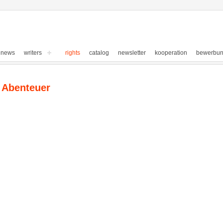
news
writers
rights
catalog
newsletter
kooperation
bewerbu
 Abenteuer