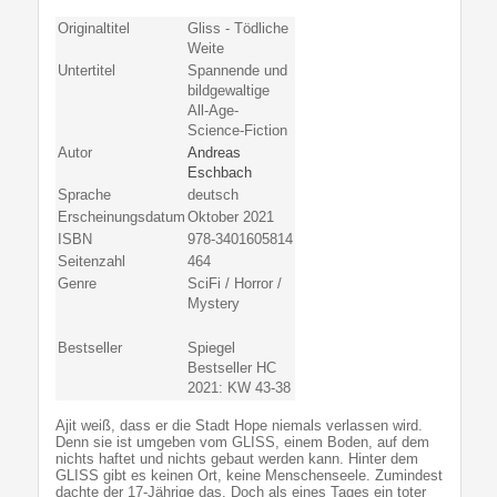
Originaltitel
Gliss - Tödliche
Weite
Untertitel
Spannende und
bildgewaltige
All-Age-
Science-Fiction
Autor
Andreas
Eschbach
Sprache
deutsch
Erscheinungsdatum
Oktober 2021
ISBN
978-3401605814
Seitenzahl
464
Genre
SciFi / Horror /
Mystery
Bestseller
Spiegel
Bestseller HC
2021: KW 43-38
Ajit weiß, dass er die Stadt Hope niemals verlassen wird.
Denn sie ist umgeben vom GLISS, einem Boden, auf dem
nichts haftet und nichts gebaut werden kann. Hinter dem
GLISS gibt es keinen Ort, keine Menschenseele. Zumindest
dachte der 17-Jährige das. Doch als eines Tages ein toter