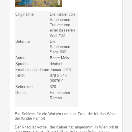
Originaltitel
Die Kinder von
Schönbrunn -
Träume von
einer besseren
Welt #02
Untertitel
Die
Schönbrunn-
Saga #02
Autor
Beate Maly
Sprache
deutsch
Erscheinungsdatum
Januar 2023
ISBN
978-3-548-
06676-9
Seitenzahl
320
Genre
Historischer
Roman
Ein Schloss für die Waisen und eine Frau, die für das Wohl
der Kinder kämpft
Der Krieg ist vorbei, der Kaiser hat abgedankt, in Wien bricht
eine neue Zeit an. Greta fällt es trotz allen Aufschwungs