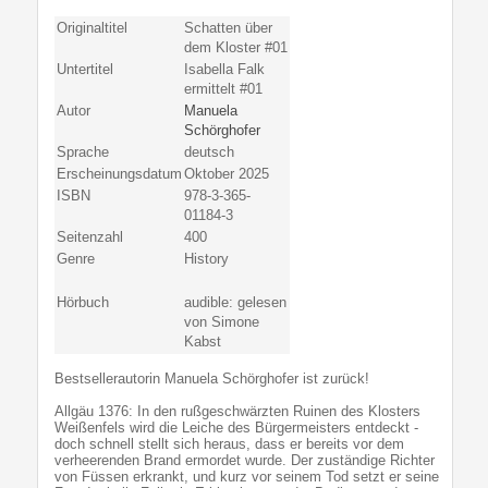
Originaltitel
Schatten über
dem Kloster #01
Untertitel
Isabella Falk
ermittelt #01
Autor
Manuela
Schörghofer
Sprache
deutsch
Erscheinungsdatum
Oktober 2025
ISBN
978-3-365-
01184-3
Seitenzahl
400
Genre
History
Hörbuch
audible: gelesen
von Simone
Kabst
Bestsellerautorin Manuela Schörghofer ist zurück!
Allgäu 1376: In den rußgeschwärzten Ruinen des Klosters
Weißenfels wird die Leiche des Bürgermeisters entdeckt -
doch schnell stellt sich heraus, dass er bereits vor dem
verheerenden Brand ermordet wurde. Der zuständige Richter
von Füssen erkrankt, und kurz vor seinem Tod setzt er seine