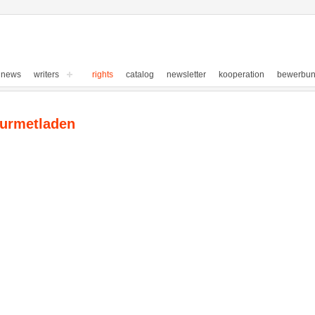
news
writers
rights
catalog
newsletter
kooperation
bewerbu
ourmetladen